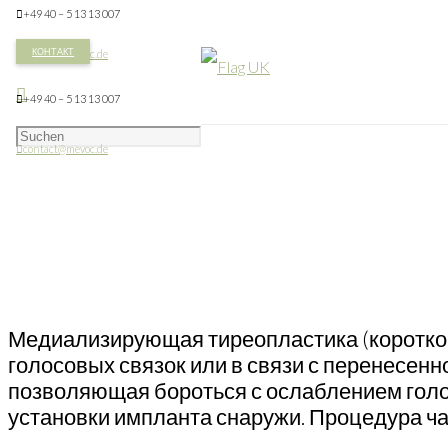
+49 40 – 5 13 13 007
КОНТАКТ
contact@mevoc.de
+49 40 – 5 13 13 007
contact@mevoc.de
Медиализирующая тиреопластика (коротко 
голосовых связок или в связи с перенесенн
позволяющая бороться с ослаблением голос
установки импланта снаружи. Процедура ча