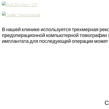
В нашей клинике используется трехмерная рек
предоперационной компьютерной томографии (Т
имплантата для последующей операции может б
С