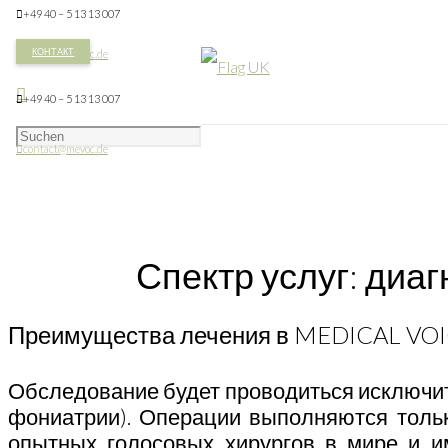
+49 40 – 5 13 13 007
КОНТАКТ
contact@mevoc.de
+49 40 – 5 13 13 007
contact@mevoc.de
Спектр услуг: диа
Преимущества лечения в MEDICAL VO
Обследование будет проводиться исключит
фониатрии). Операции выполняются толь
опытных голосовых хирургов в мире и и