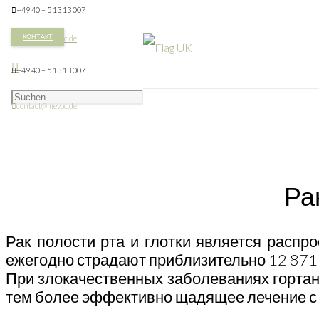
+49 40 – 5 13 13 007
КОНТАКТ
contact@mevoc.de
+49 40 – 5 13 13 007
contact@mevoc.de
Ра
Рак полости рта и глотки является расп
ежегодно страдают приблизительно 12 871 
При злокачественных заболеваниях гортани,
тем более эффективно щадящее лечение с