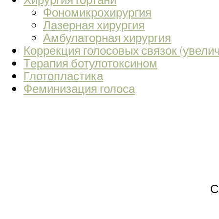
Фономикрохирургия
Лазерная хирургия
Амбулаторная хирургия
Коррекция голосовых связок (увели
Терапия ботулотоксином
Глотопластика
Феминизация голоса
С