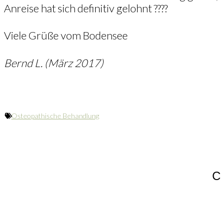
Anreise hat sich definitiv gelohnt ????
Viele Grüße vom Bodensee
Bernd L. (März 2017)
Osteopathische Behandlung
С