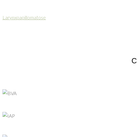
Larynxpapillomatose
С